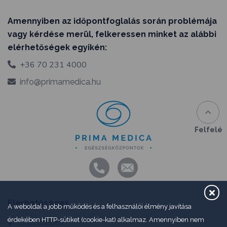
Amennyiben az időpontfoglalás során problémája
vagy kérdése merül, felkeressen minket az alábbi
elérhetőségek egyikén:
+36 70 231 4000
info@primamedica.hu
Felfelé
Elérhetőségek
A weboldal a jobb működés és a felhasználói élmény javítása
érdekében HTTP-sütiket (cookie-kat) alkalmaz. Amennyiben nem
1015 Budapest