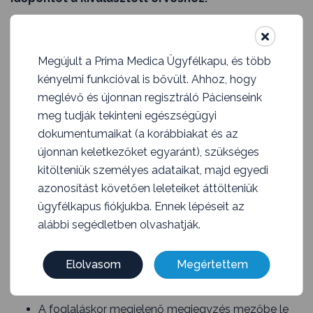
Miben segíti az Prima Medica ügyfélkapu az
időpontfoglalást?
Megújult a Prima Medica Ügyfélkapu, és több
A Prima Medica ügyfélkapunak köszönhetően
kényelmi funkcióval is bővült. Ahhoz, hogy
Önnek lehetősége van a nap 24 órájában bármikor
meglévő és újonnan regisztráló Pácienseink
időpontot foglalni a kiválasztott Orvoshoz, akár
meg tudják tekinteni egészségügyi
utazás közben is.
dokumentumaikat (a korábbiakat és az
A foglalás előtt lehetőségünk van számos szűrőt
újonnan keletkezőket egyaránt), szükséges
használni (tünet, betegség, orvos név, szakma,
kitölteniük személyes adataikat, majd egyedi
rendelő), amely lehetővé teszi, hogy Ön a
azonosítást követően leleteiket áttölteniük
legpontosabban ki tudja választani a megfelelő
ügyfélkapus fiókjukba. Ennek lépéseit az
Orvost.
alábbi segédletben olvashatják.
Az időpontfoglalás előtt a rendszer jelzi Önnek,
hogy az adott Orvosnál, milyen típusú konzultáció
Elolvasom
Megértettem
vehető igénybe. Itt lehetőség van személyes,
távkonzultációra.
A foglaláskor megjelenő megjegyzés mezőbe le