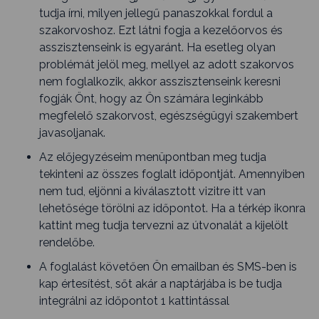
tudja írni, milyen jellegű panaszokkal fordul a
szakorvoshoz. Ezt látni fogja a kezelőorvos és
asszisztenseink is egyaránt. Ha esetleg olyan
problémát jelöl meg, mellyel az adott szakorvos
nem foglalkozik, akkor asszisztenseink keresni
fogják Önt, hogy az Ön számára leginkább
megfelelő szakorvost, egészségügyi szakembert
javasoljanak.
Az előjegyzéseim menüpontban meg tudja
tekinteni az összes foglalt időpontját. Amennyiben
nem tud, eljönni a kiválasztott vizitre itt van
lehetősége törölni az időpontot. Ha a térkép ikonra
kattint meg tudja tervezni az útvonalát a kijelölt
rendelőbe.
A foglalást követően Ön emailban és SMS-ben is
kap értesítést, sőt akár a naptárjába is be tudja
integrálni az időpontot 1 kattintással