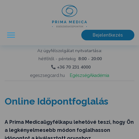
Bejelentkezés
Az ügyfélszolgálat nyitvatartása:
hétfőtől - péntekig
8:00 - 20:00
+36 70 231 4000
egeszsegcard.hu
EgészségAkadémia
Online Időpontfoglalás
A Prima Medicaügyfélkapu lehetővé teszi, hogy Ön
a legkényelmesebb módon foglalhasson
időpontot a kiválasztott orvoshoz.